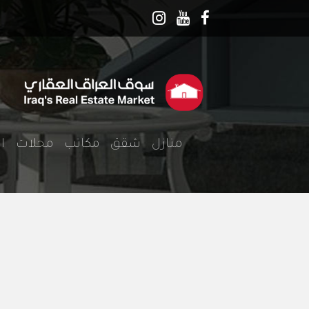
منازل
شقق
مكاتب
محلات
ا