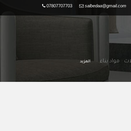
07807707703
salbedaa@gmail.com
لات
مواد بناء
المزيد