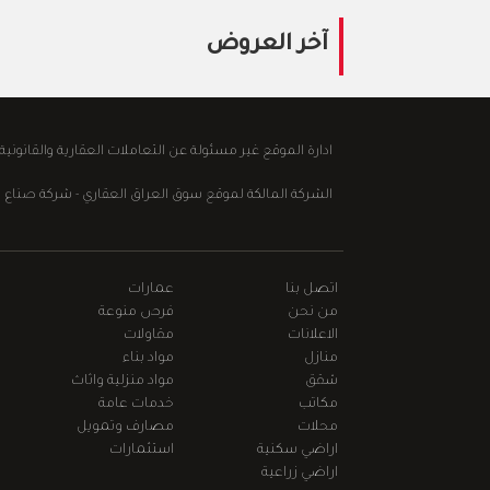
آخر العروض
ادارة الموقع غير مسئولة عن التعاملات العقارية والقانوني
الشركة المالكة لموقع سوق العراق العقاري - شركة صناع الابداع للع
اتصل بنا
عمارات
من نحن
فرص منوعة
الاعلانات
مقاولات
منازل
مواد بناء
شقق
مواد منزلية واثاث
مكاتب
خدمات عامة
محلات
مصارف وتمويل
اراضي سكنية
استثمارات
اراضي زراعية