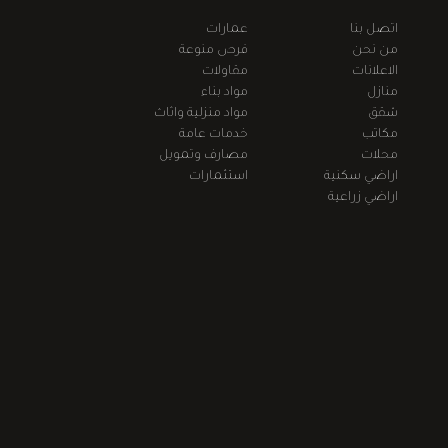
اتصل بنا
عمارات
من نحن
فرص منوعة
الاعلانات
مقاولات
منازل
مواد بناء
شقق
مواد منزلية واثاث
مكاتب
خدمات عامة
محلات
مصارف وتمويل
اراضي سكنية
استثمارات
اراضي زراعية