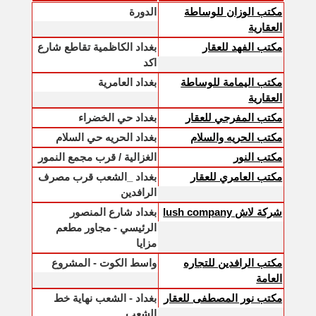
مكتب الوزان للوساطة
الدورة
العقارية
مكتب الفهد للعقار
بغداد الكاظمية تقاطع شارع
اكد
مكتب اليمامة للوساطة
بغداد العامرية
العقارية
مكتب المفرجي للعقار
بغداد حي الخضراء
مكتب الحريه والسلام
بغداد الحريه حي السلام
مكتب النور
الغزالية / قرب مجمع النمور
مكتب العامري للعقار
بغداد _الشعب قرب مصرف
الرافدين
شركة لاش lush company
بغداد شارع المنصور
الرئيسي - مجاور مطعم
مزايا
مكتب الرافدين للتجاره
واسط الكوت - المشروع
العامة
مكتب نور المصطفى للعقار
بغداد - الشعب نهاية خط
الشعب