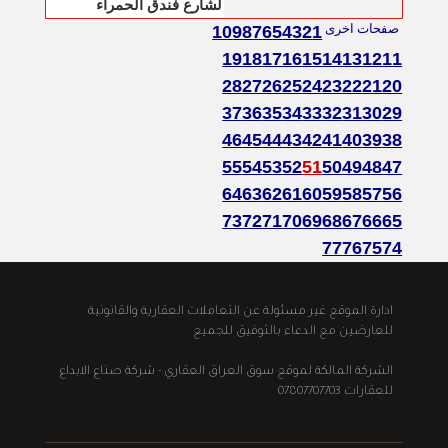
لشارع فندق الحمراء
صفحات اخرى
10
9
8
7
6
5
4
3
2
1
19
18
17
16
15
14
13
12
11
28
27
26
25
24
23
22
21
20
37
36
35
34
33
32
31
30
29
46
45
44
43
42
41
40
39
38
55
54
53
52
51
50
49
48
47
64
63
62
61
60
59
58
57
56
73
72
71
70
69
68
67
66
65
77
76
75
74
ادارة الموقع غير مسئولة عن التعاملات العقارية والقانونية
للعارضين مع الدعاء بالتوفيق للجميع
الشركة المالكة لموقع سوق العراق العقاري - شركة صناع الابداع
للعقارات 07807707703