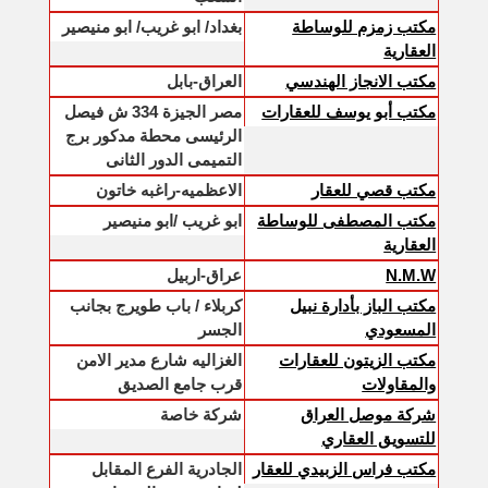
مكتب زمزم للوساطة
بغداد/ ابو غريب/ ابو منيصير
العقارية
مكتب الانجاز الهندسي
العراق-بابل
مكتب أبو يوسف للعقارات
مصر الجيزة 334 ش فيصل
الرئيسى محطة مدكور برج
التميمى الدور الثانى
مكتب قصي للعقار
الاعظميه-راغبه خاتون
مكتب المصطفى للوساطة
ابو غريب /ابو منيصير
العقارية
N.M.W
عراق-اربيل
مكتب الباز بأدارة نبيل
كربلاء / باب طويرج بجانب
المسعودي
الجسر
مكتب الزيتون للعقارات
الغزاليه شارع مدير الامن
والمقاولات
قرب جامع الصديق
شركة موصل العراق
شركة خاصة
للتسويق العقاري
مكتب فراس الزبيدي للعقار
الجادرية الفرع المقابل