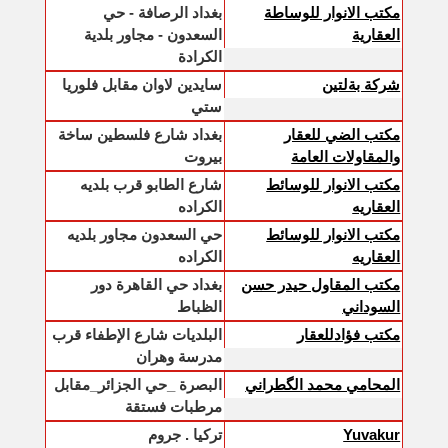
مكتب الانوار للوساطة
بغداد الرصافة - حي
العقارية
السعدون - مجاور بلدية
الكرادة
شركة بةلتين
سايدين لاوان مقابل فلوريا
ستي
مكتب الضي للعقار
بغداد شارع فلسطين ساخة
والمقاولات العامة
بيروت
مكتب الانوار للوسائط
شارع الطابو قرب بلديه
العقاريه
الكراده
مكتب الانوار للوسائط
حي السعدون مجاور بلديه
العقاريه
الكراده
مكتب المقاول حيدر حسن
بغداد حي القاهرة دور
السوداني
الظباط
مكتب فؤادللعقار
البلديات شارع الإطفاء قرب
مدرسة وهران
المحامي محمد الگطراني
البصرة _حي الجزائر_مقابل
مرطبات فستقة
Yuvakur
تركيا . جروم