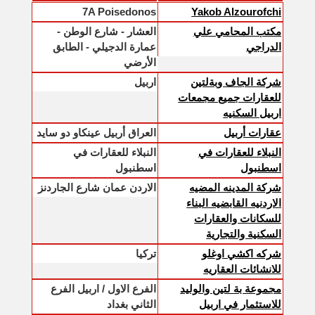
7A Poisedonos
Yakob Alzourofchi
مكتب المحامي علي
العشار - شارع الوطن -
الدراجي
عمارة الدجيلي - الطابق
الأرضي
شركة الجاف وبةلتين
اربيل
للعقارات جميع مجمعات
اربيل السكنيه
عقارات أربيل
العراق أربيل عينكاو دو سايد
النبلاء للعقارات في
النبلاء للعقارات في
اسطنبول
اسطنبول
شركة المدينه المضيه
الاردن عمان شارع الجاردنز
الاردنيه القابضيه البناء
للسكانات والعقارات
السكنية والتجارية
شركه اكشي اوغلو
تركيا
للانشائات العقاريه
مجموعة بة لتين والوليد
الفرع الاول / اربيل الفرع
للاستثمار في اربيل
الثاني بغداد