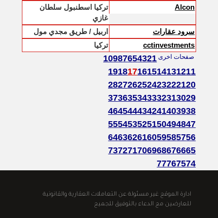
Alcon
تركيا اسطنبول سلطان
غازي
سرود عقارات
اربيل / طريق مجدي مول
cctinvestments
تركيا
صفحات اخرى
10
9
8
7
6
5
4
3
2
1
19
18
17
16
15
14
13
12
11
28
27
26
25
24
23
22
21
20
37
36
35
34
33
32
31
30
29
46
45
44
43
42
41
40
39
38
55
54
53
52
51
50
49
48
47
64
63
62
61
60
59
58
57
56
73
72
71
70
69
68
67
66
65
77
76
75
74
ادارة الموقع غير مسئولة عن التعاملات العقارية والقانونية
للعارضين مع الدعاء بالتوفيق للجميع