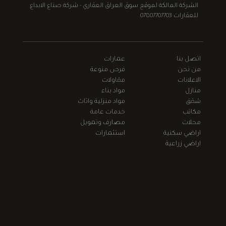
الشركة المالكة لموقع سوق العراق العقاري - شركة صناع الابداع
للعقارات 07807707703
اتصل بنا
عمارات
من نحن
فرص منوعة
الاعلانات
مقاولات
منازل
مواد بناء
شقق
مواد منزلية واثاث
مكاتب
خدمات عامة
محلات
مصارف وتمويل
اراضي سكنية
استثمارات
اراضي زراعية