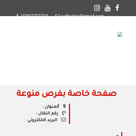
07807707703
salbedaa@gmail.com
☰
منازل
شقق
مكاتب
محلات
اراضي سكنية
اراضي زراعية
عمارات
استثمارات
مقاولات
مواد بناء
المزيد
صفحة خاصة بفرص منوعة
ألعنوان :
رقم النقال :
البريد الالكتروني :